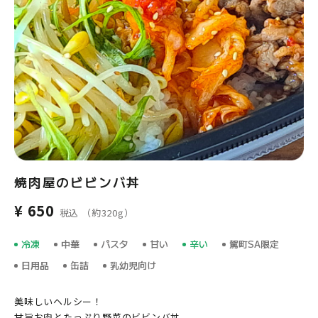
焼肉屋のビビンバ丼
¥ 650
税込 （約320g）
冷凍
中華
パスタ
甘い
辛い
駕町SA限定
日用品
缶詰
乳幼児向け
美味しいヘルシー！
甘旨お肉とたっぷり野菜のビビンバ丼。