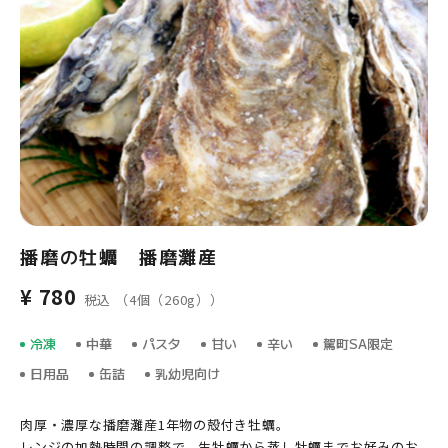
播磨の牡蠣 播磨灘産
¥ 780
税込 （4個（260g））
冷凍
中華
パスタ
甘い
辛い
駕町SA限定
日用品
缶詰
乳幼児向け
肉厚・濃厚な播磨灘産1年物の殻付き牡蠣。
レンジの加熱時間の調整で、生牡蠣から蒸し牡蠣までお好みのお